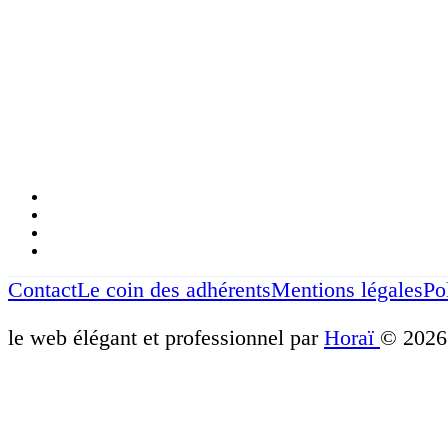
Contact
Le coin des adhérents
Mentions légales
Po
le web élégant et professionnel par
Horaï
© 2026