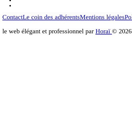
Contact
Le coin des adhérents
Mentions légales
Po
le web élégant et professionnel par
Horaï
© 2026