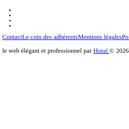
Contact
Le coin des adhérents
Mentions légales
Po
le web élégant et professionnel par
Horaï
© 2026